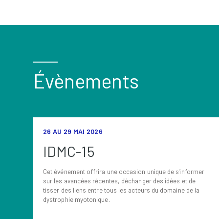
Évènements
26 AU 29 MAI 2026
IDMC-15
Cet événement offrira une occasion unique de s'informer
sur les avancées récentes, d'échanger des idées et de
tisser des liens entre tous les acteurs du domaine de la
dystrophie myotonique.