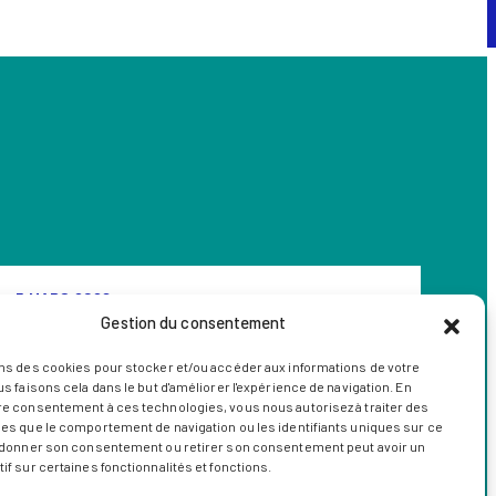
5 MARS 2026
Gestion du consentement
Colloque scientifique INRS
ns des cookies pour stocker et/ou accéder aux informations de votre
EMT
us faisons cela dans le but d'améliorer l'expérience de navigation. En
re consentement à ces technologies, vous nous autorisez à traiter des
Le Colloque Scientifique EMT est un événement de deux
es que le comportement de navigation ou les identifiants uniques sur ce
s donner son consentement ou retirer son consentement peut avoir un
jours qui se déroule à Montréal, avec trois objectifs
if sur certaines fonctionnalités et fonctions.
principaux en tête. La conférence vise également à
souligner l’impact du centre sur la société québécoise et