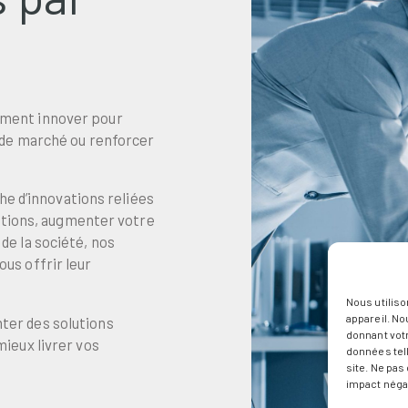
ment innover pour
 de marché ou renforcer
he d’innovations reliées
rations, augmenter votre
e la société, nos
us offrir leur
Nous utiliso
appareil. No
ter des solutions
donnant vot
ieux livrer vos
données tell
site. Ne pa
impact négat