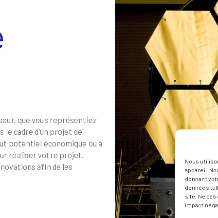
e
seur, que vous représentiez
 le cadre d’un projet de
aut potentiel économique ou à
r réaliser votre projet.
Nous utiliso
novations afin de les
appareil. No
donnant vot
données tell
site. Ne pa
impact négat