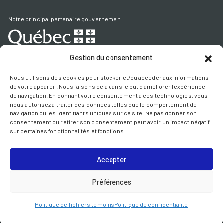
Notre principal partenaire gouvernemental
Gestion du consentement
SIÈGE SOCIAL
Nous utilisons des cookies pour stocker et/ou accéder aux informations
de votre appareil. Nous faisons cela dans le but d'améliorer l'expérience
1405, boul. du Parc-Technologique, 2e étage
de navigation. En donnant votre consentement à ces technologies, vous
Québec (Québec) G1P 4P5
nous autorisez à traiter des données telles que le comportement de
navigation ou les identifiants uniques sur ce site. Ne pas donner son
consentement ou retirer son consentement peut avoir un impact négatif
sur certaines fonctionnalités et fonctions.
BUREAU DE MONTRÉAL
1155, boul. Robert-Bourassa, suite 1410
Montréal (Québec) H3B 3A7
Accepter
Préférences
AXELYS - Tous les droits réservés © - 2022
Politique de fichiers témoins
Politique de confidentialité